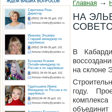
→
Главная
Сироткина Роза
НА ЭЛЬ
Директор
(8552) 39-49-39 доб. 103
СОВЕТС
fortuna-chelny@yandex.ru
Иванова Эльвира
Старший менеджер по
зарубежью
(8552) 39-89-39 доб. 101
В Кабарди
fortuna-chelny@yandex.ru
воссоздан
Буханова Ксения
Онлайн-менеджер по
на склоне 
России и по зарубежью
(8552) 39-49-39 доб. 102
fortuna-chelny@yandex.ru
Строительн
Гадильшина Ирина
году. Про
Менеджер по России и по
зарубежью
комплекс
(8552)39-49-39 доб. 111
fortuna-chelny@yandex.ru
объединит
Антипова Екатерина