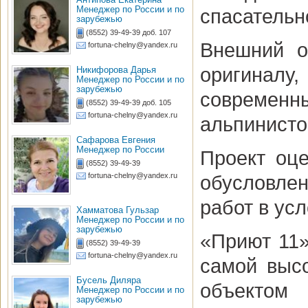
Менеджер по России и по
спасательн
зарубежью
(8552) 39-49-39 доб. 107
Внешний о
fortuna-chelny@yandex.ru
оригиналу
Никифорова Дарья
Менеджер по России и по
зарубежью
современн
(8552) 39-49-39 доб. 105
fortuna-chelny@yandex.ru
альпинисто
Сафарова Евгения
Менеджер по России
Проект оце
(8552) 39-49-39
fortuna-chelny@yandex.ru
обусловле
работ в ус
Хамматова Гульзар
Менеджер по России и по
зарубежью
«Приют 11»
(8552) 39-49-39
fortuna-chelny@yandex.ru
самой выс
Бусель Диляра
объектом
Менеджер по России и по
зарубежью