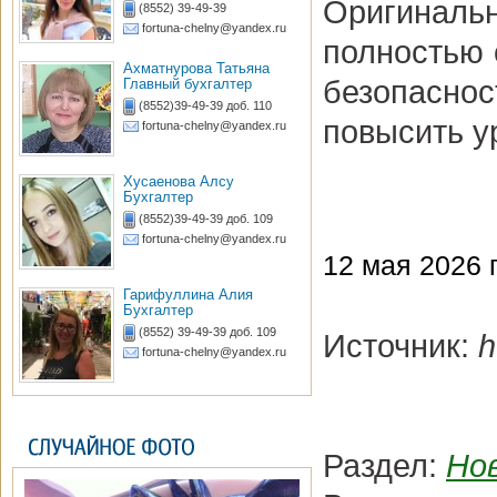
Оригиналь
(8552) 39-49-39
fortuna-chelny@yandex.ru
полностью 
Ахматнурова Татьяна
безопасно
Главный бухгалтер
(8552)39-49-39 доб. 110
повысить у
fortuna-chelny@yandex.ru
Хусаенова Алсу
Бухгалтер
(8552)39-49-39 доб. 109
fortuna-chelny@yandex.ru
12 мая 2026 г
Гарифуллина Алия
Бухгалтер
(8552) 39-49-39 доб. 109
Источник:
h
fortuna-chelny@yandex.ru
Раздел:
Но