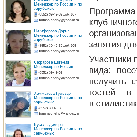
Менеджер по России и по
зарубежью
Программ
(8552) 39-49-39 доб. 107
клубничн
fortuna-chelny@yandex.ru
организова
Никифорова Дарья
Менеджер по России и по
зарубежью
занятия дл
(8552) 39-49-39 доб. 105
fortuna-chelny@yandex.ru
Участники 
Сафарова Евгения
Менеджер по России
вида: пос
(8552) 39-49-39
fortuna-chelny@yandex.ru
получить 
гостей в
Хамматова Гульзар
Менеджер по России и по
в стилисти
зарубежью
(8552) 39-49-39
fortuna-chelny@yandex.ru
Бусель Диляра
Менеджер по России и по
зарубежью