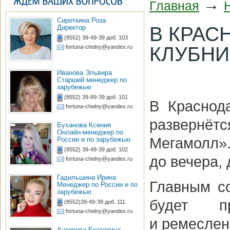
→
Главная
Сироткина Роза
В КРАС
Директор
(8552) 39-49-39 доб. 103
КЛУБНИ
fortuna-chelny@yandex.ru
Иванова Эльвира
Старший менеджер по
зарубежью
(8552) 39-89-39 доб. 101
В Краснод
fortuna-chelny@yandex.ru
развернёт
Буханова Ксения
Онлайн-менеджер по
Мегамолл
России и по зарубежью
(8552) 39-49-39 доб. 102
до вечера,
fortuna-chelny@yandex.ru
Гадильшина Ирина
Главным с
Менеджер по России и по
зарубежью
будет пр
(8552)39-49-39 доб. 111
fortuna-chelny@yandex.ru
и ремеслен
Антипова Екатерина