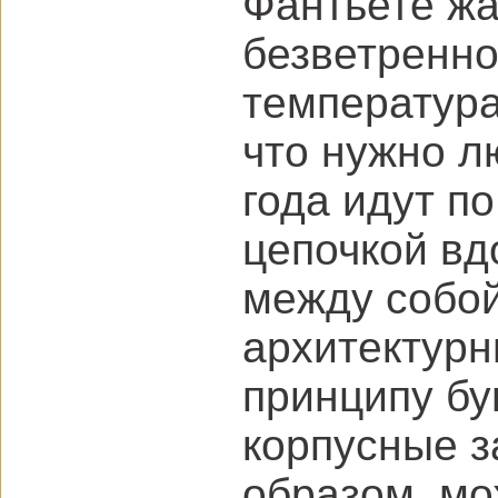
Фантьете жа
безветренно
температура
что нужно л
года идут п
цепочкой вд
между собой
архитектурн
принципу бу
корпусные з
образом, мо