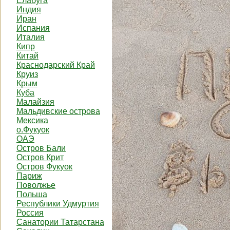
Елабуга
Индия
Иран
Испания
Италия
Кипр
Китай
Краснодарский Край
Круиз
Крым
Куба
Малайзия
Мальдивские острова
Мексика
о.Фукуок
ОАЭ
Остров Бали
Остров Крит
Остров Фукуок
Париж
Поволжье
Польша
Республики Удмуртия
Россия
Санатории Татарстана