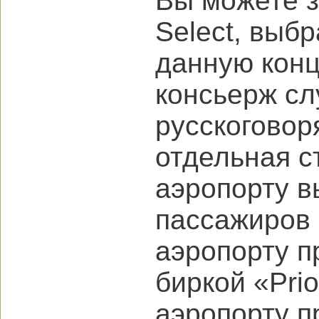
Вы можете з
Select, выб
данную конц
консьерж сл
русскоговоря
отдельная с
аэропорту в
пассажиров 
аэропорту п
биркой «Pri
аэропорту п