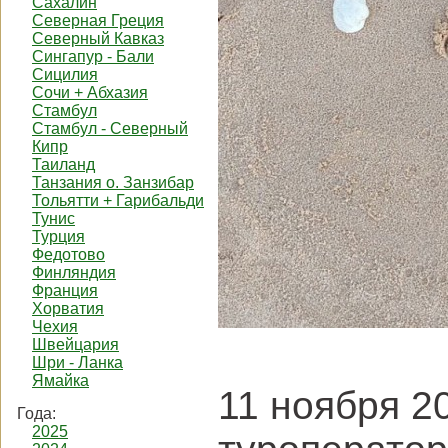
Сахалин
Северная Греция
Северный Кавказ
Сингапур - Бали
Сицилия
Сочи + Абхазия
Стамбул
Стамбул - Северный
Кипр
Таиланд
Танзания о. Занзибар
Тольятти + Гарибальди
Тунис
Турция
Федотово
Финляндия
Франция
Хорватия
Чехия
Швейцария
Шри - Ланка
Ямайка
11 ноября 2
Года:
2025