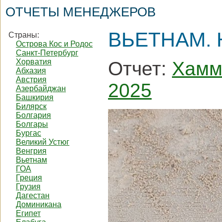
ОТЧЕТЫ МЕНЕДЖЕРОВ
ВЬЕТНАМ. 
Страны:
Острова Кос и Родос
Санкт-Петербург
Хорватия
Отчет:
Хамм
Абхазия
Австрия
2025
Азербайджан
Башкирия
Билярск
Болгария
Болгары
Бургас
Великий Устюг
Венгрия
Вьетнам
ГОА
Греция
Грузия
Дагестан
Доминикана
Египет