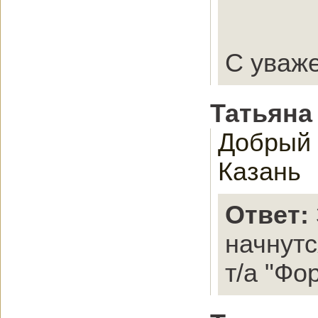
С уваж
Татьяна
Добрый 
Казань
Ответ:
начнутс
т/а "Фо