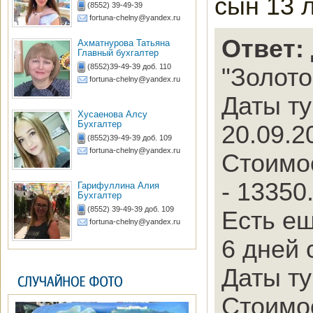
сын 13 
(8552) 39-49-39
fortuna-chelny@yandex.ru
Ответ:
Ахматнурова Татьяна
Главный бухгалтер
(8552)39-49-39 доб. 110
"Золото
fortuna-chelny@yandex.ru
Даты ту
Хусаенова Алсу
Бухгалтер
20.09.2
(8552)39-49-39 доб. 109
fortuna-chelny@yandex.ru
Стоимос
- 13350
Гарифуллина Алия
Бухгалтер
(8552) 39-49-39 доб. 109
Есть ещ
fortuna-chelny@yandex.ru
6 дней 
Даты ту
Стоимос