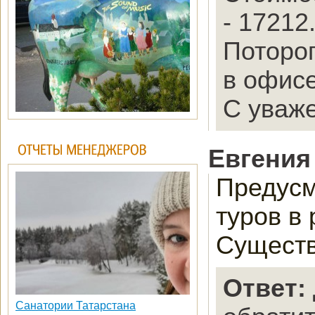
- 17212
Потороп
в офис
С уваж
Евгения
Предусм
туров в
Существ
Ответ:
Санатории Татарстана