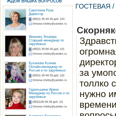
ГОСТЕВАЯ 
Сироткина Роза
Директор
(8552) 39-49-39 доб. 103
fortuna-chelny@yandex.ru
Скорняк
Иванова Эльвира
Здравств
Старший менеджер по
зарубежью
огромна
(8552) 39-89-39 доб. 101
fortuna-chelny@yandex.ru
директо
Буханова Ксения
Онлайн-менеджер по
за умоп
России и по зарубежью
(8552) 39-49-39 доб. 102
толлко с
fortuna-chelny@yandex.ru
Гадильшина Ирина
нужно и
Менеджер по России и по
зарубежью
времени
(8552)39-49-39 доб. 111
fortuna-chelny@yandex.ru
вопросы
Антипова Екатерина