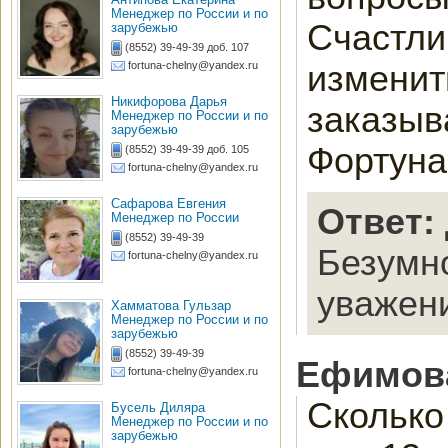
Менеджер по России и по
Счастли
зарубежью
(8552) 39-49-39 доб. 107
изменит
fortuna-chelny@yandex.ru
Никифорова Дарья
заказыв
Менеджер по России и по
зарубежью
Фортуна
(8552) 39-49-39 доб. 105
fortuna-chelny@yandex.ru
Сафарова Евгения
Ответ:
Менеджер по России
(8552) 39-49-39
Безумно
fortuna-chelny@yandex.ru
уважени
Хамматова Гульзар
Менеджер по России и по
зарубежью
(8552) 39-49-39
Ефимова
fortuna-chelny@yandex.ru
Сколько 
Бусель Диляра
Менеджер по России и по
зарубежью