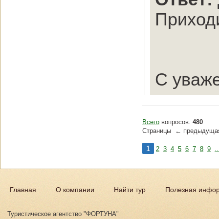
Приходи
С уваж
Всего
вопросов:
480
Страницы ← предыдущ
1
2
3
4
5
6
7
8
9
..
Главная
О компании
Найти тур
Полезная инфо
Туристическое агентство "ФОРТУНА"