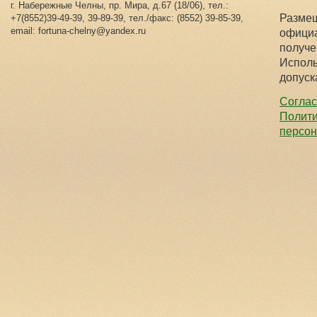
г. Набережные Челны, пр. Мира, д.67 (18/06), тел.:
Размещ
+7(8552)39-49-39, 39-89-39, тел./факс: (8552) 39-85-39,
email: fortuna-chelny@yandex.ru
официа
получе
Исполь
допуск
Соглас
Полити
персо