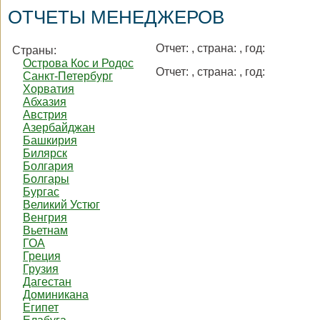
ОТЧЕТЫ МЕНЕДЖЕРОВ
Отчет:
, страна:
, год:
Страны:
Острова Кос и Родос
Отчет:
, страна:
, год:
Санкт-Петербург
Хорватия
Абхазия
Австрия
Азербайджан
Башкирия
Билярск
Болгария
Болгары
Бургас
Великий Устюг
Венгрия
Вьетнам
ГОА
Греция
Грузия
Дагестан
Доминикана
Египет