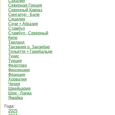
Сахалин
Северная Греция
Северный Кавказ
Сингапур - Бали
Сицилия
Сочи + Абхазия
Стамбул
Стамбул - Северный
Кипр
Таиланд
Танзания о. Занзибар
Тольятти + Гарибальди
Тунис
Турция
Федотово
Финляндия
Франция
Хорватия
Чехия
Швейцария
Шри - Ланка
Ямайка
Года:
2025