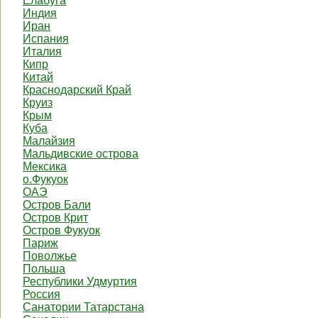
Елабуга
Индия
Иран
Испания
Италия
Кипр
Китай
Краснодарский Край
Круиз
Крым
Куба
Малайзия
Мальдивские острова
Мексика
о.Фукуок
ОАЭ
Остров Бали
Остров Крит
Остров Фукуок
Париж
Поволжье
Польша
Республики Удмуртия
Россия
Санатории Татарстана