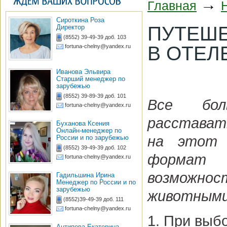
→
Главная
Сироткина Роза
ПУТЕШЕ
Директор
(8552) 39-49-39 доб. 103
В ОТЕЛ
fortuna-chelny@yandex.ru
Иванова Эльвира
Старший менеджер по
зарубежью
(8552) 39-89-39 доб. 101
Все бол
fortuna-chelny@yandex.ru
расставать
Буханова Ксения
Онлайн-менеджер по
на этот 
России и по зарубежью
(8552) 39-49-39 доб. 102
формат p
fortuna-chelny@yandex.ru
возможн
Гадильшина Ирина
Менеджер по России и по
зарубежью
животными
(8552)39-49-39 доб. 111
fortuna-chelny@yandex.ru
1. При выб
Антипова Екатерина