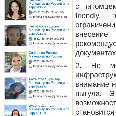
Менеджер по России и по
с питомцем
зарубежью
(8552) 39-49-39 доб. 107
friendly,
fortuna-chelny@yandex.ru
ограничени
Никифорова Дарья
Менеджер по России и по
внесение
зарубежью
(8552) 39-49-39 доб. 105
рекоменду
fortuna-chelny@yandex.ru
документах
Сафарова Евгения
Менеджер по России
(8552) 39-49-39
2. Не ме
fortuna-chelny@yandex.ru
инфрастру
Хамматова Гульзар
внимание н
Менеджер по России и по
зарубежью
выгула. Э
(8552) 39-49-39
fortuna-chelny@yandex.ru
возможно
Бусель Диляра
Менеджер по России и по
становится
зарубежью