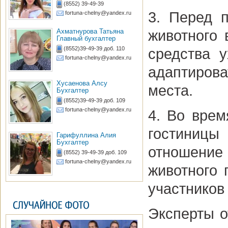
(8552) 39-49-39
3. Перед 
fortuna-chelny@yandex.ru
Ахматнурова Татьяна
животного 
Главный бухгалтер
(8552)39-49-39 доб. 110
средства 
fortuna-chelny@yandex.ru
адаптирова
Хусаенова Алсу
места.
Бухгалтер
(8552)39-49-39 доб. 109
fortuna-chelny@yandex.ru
4. Во вре
гостиницы 
Гарифуллина Алия
Бухгалтер
отношение 
(8552) 39-49-39 доб. 109
fortuna-chelny@yandex.ru
животного
участников
Эксперты о