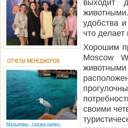
выходит 
животными
удобства и
что делает
Хорошим пр
Moscow W
животным
расположе
прогулочн
потребност
своими чет
туристичес
Мальдивы - сказка наяву..