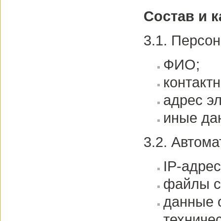
Состав и 
3.1. Персо
ФИО;
контакт
адрес э
иные да
3.2. Автом
IP-адрес
файлы c
данные 
техниче