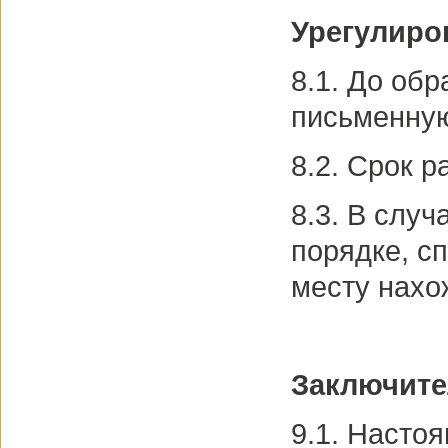
Урегулиро
8.1. До об
письменную
8.2. Срок 
8.3. В слу
порядке, с
месту нахо
Заключит
9.1. Насто