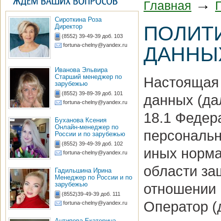
→
Главная
Сироткина Роза
ПОЛИТ
Директор
(8552) 39-49-39 доб. 103
fortuna-chelny@yandex.ru
ДАННЫ
Иванова Эльвира
Старший менеджер по
Настоящая 
зарубежью
(8552) 39-89-39 доб. 101
данных (дал
fortuna-chelny@yandex.ru
18.1 Федер
Буханова Ксения
Онлайн-менеджер по
персональн
России и по зарубежью
(8552) 39-49-39 доб. 102
иных норма
fortuna-chelny@yandex.ru
области за
Гадильшина Ирина
Менеджер по России и по
зарубежью
отношении 
(8552)39-49-39 доб. 111
Оператор (
fortuna-chelny@yandex.ru
Антипова Екатерина