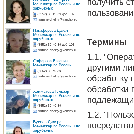
получить о
Менеджер по России и по
зарубежью
пользовани
(8552) 39-49-39 доб. 107
fortuna-chelny@yandex.ru
Никифорова Дарья
Менеджер по России и по
зарубежью
Термины
(8552) 39-49-39 доб. 105
fortuna-chelny@yandex.ru
1.1. "Опер
Сафарова Евгения
другими ли
Менеджер по России
(8552) 39-49-39
обработку 
fortuna-chelny@yandex.ru
обработки 
Хамматова Гульзар
Менеджер по России и по
подлежащих
зарубежью
(8552) 39-49-39
fortuna-chelny@yandex.ru
1.2. "Поль
Бусель Диляра
посредство
Менеджер по России и по
зарубежью