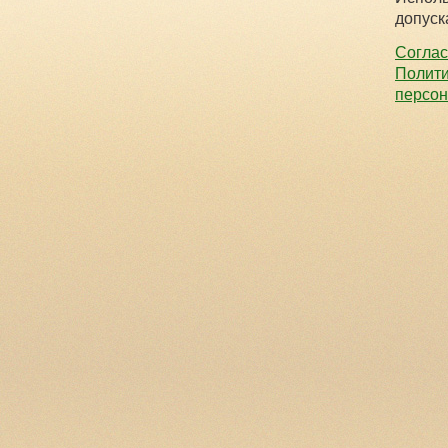
допуск
Соглас
Полити
персо