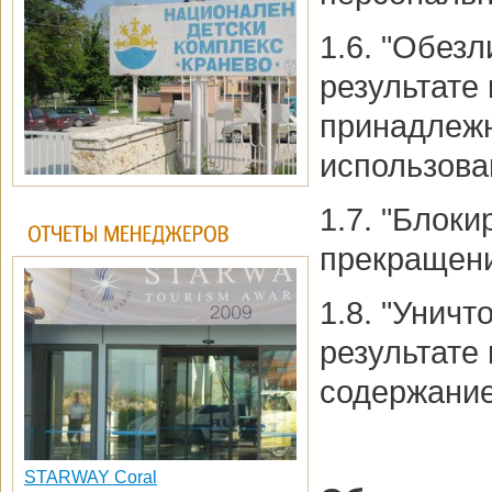
1.6. "Обез
результате
принадлежн
использова
1.7. "Блок
прекращени
1.8. "Унич
результате
содержание
STARWAY Coral