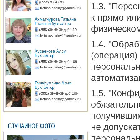
(8552) 39-49-39
1.3. "Перс
fortuna-chelny@yandex.ru
к прямо ил
Ахматнурова Татьяна
Главный бухгалтер
физическом
(8552)39-49-39 доб. 110
fortuna-chelny@yandex.ru
1.4. "Обра
Хусаенова Алсу
(операция)
Бухгалтер
(8552)39-49-39 доб. 109
персональн
fortuna-chelny@yandex.ru
автоматиза
Гарифуллина Алия
Бухгалтер
1.5. "Конф
(8552) 39-49-39 доб. 109
fortuna-chelny@yandex.ru
обязательн
получившим
не допуска
персональн