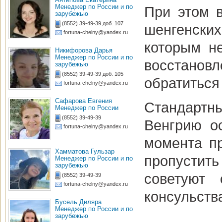
Менеджер по России и по
При этом 
зарубежью
(8552) 39-49-39 доб. 107
шенгенски
fortuna-chelny@yandex.ru
которым н
Никифорова Дарья
Менеджер по России и по
восстано
зарубежью
(8552) 39-49-39 доб. 105
обратиться
fortuna-chelny@yandex.ru
Сафарова Евгения
Стандартны
Менеджер по России
(8552) 39-49-39
Венгрию о
fortuna-chelny@yandex.ru
момента пр
Хамматова Гульзар
пропустить
Менеджер по России и по
зарубежью
советуют 
(8552) 39-49-39
fortuna-chelny@yandex.ru
консульства
Бусель Диляра
Менеджер по России и по
зарубежью