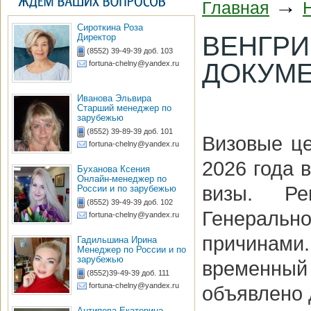
→
Главная
Сироткина Роза
ВЕНГРИ
Директор
(8552) 39-49-39 доб. 103
ДОКУМЕ
fortuna-chelny@yandex.ru
Иванова Эльвира
Старший менеджер по
зарубежью
(8552) 39-89-39 доб. 101
Визовые це
fortuna-chelny@yandex.ru
2026 года 
Буханова Ксения
Онлайн-менеджер по
визы. Ре
России и по зарубежью
(8552) 39-49-39 доб. 102
Генерально
fortuna-chelny@yandex.ru
причинами
Гадильшина Ирина
Менеджер по России и по
зарубежью
временный
(8552)39-49-39 доб. 111
fortuna-chelny@yandex.ru
объявлено 
Антипова Екатерина