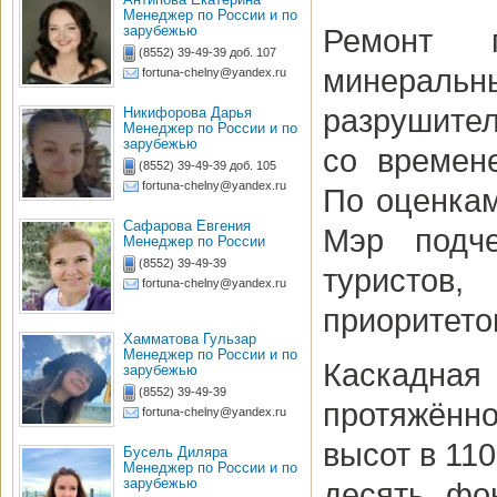
Менеджер по России и по
зарубежью
Ремонт п
(8552) 39-49-39 доб. 107
минеральн
fortuna-chelny@yandex.ru
разрушите
Никифорова Дарья
Менеджер по России и по
зарубежью
со времен
(8552) 39-49-39 доб. 105
fortuna-chelny@yandex.ru
По оценкам
Сафарова Евгения
Мэр подче
Менеджер по России
(8552) 39-49-39
туристов
fortuna-chelny@yandex.ru
приоритето
Хамматова Гульзар
Менеджер по России и по
Каскадная 
зарубежью
(8552) 39-49-39
протяжённо
fortuna-chelny@yandex.ru
высот в 11
Бусель Диляра
Менеджер по России и по
зарубежью
десять фо