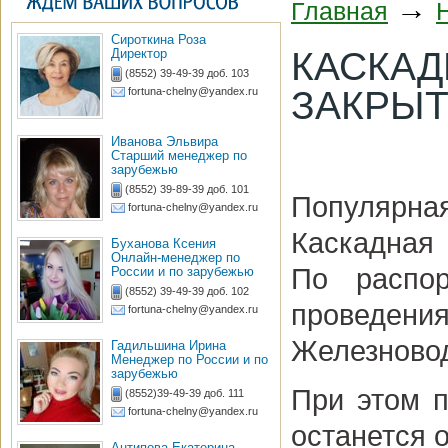
→
Главная
Сироткина Роза
КАСКАД
Директор
(8552) 39-49-39 доб. 103
ЗАКРЫТ
fortuna-chelny@yandex.ru
Иванова Эльвира
Старший менеджер по
зарубежью
(8552) 39-89-39 доб. 101
Популярн
fortuna-chelny@yandex.ru
Каскадная
Буханова Ксения
Онлайн-менеджер по
По распор
России и по зарубежью
(8552) 39-49-39 доб. 102
проведен
fortuna-chelny@yandex.ru
Железновод
Гадильшина Ирина
Менеджер по России и по
зарубежью
При этом 
(8552)39-49-39 доб. 111
fortuna-chelny@yandex.ru
останется о
Антипова Екатерина