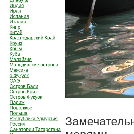
Елабуга
Индия
Иран
Испания
Италия
Кипр
Китай
Краснодарский Край
Круиз
Крым
Куба
Малайзия
Мальдивские острова
Мексика
о.Фукуок
ОАЭ
Остров Бали
Остров Крит
Остров Фукуок
Париж
Поволжье
Польша
Замечатель
Республики Удмуртия
Россия
Санатории Татарстана