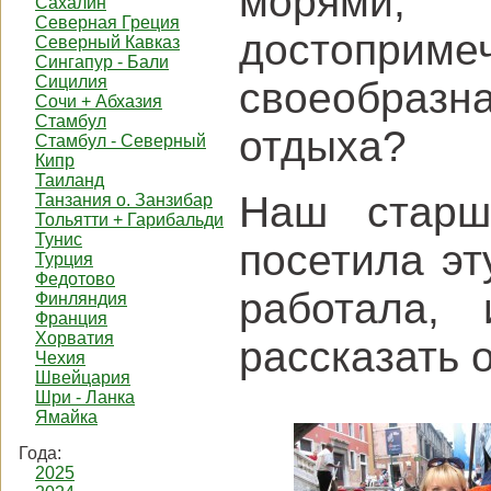
морями, 
Сахалин
Северная Греция
достоприм
Северный Кавказ
Сингапур - Бали
Сицилия
своеобразн
Сочи + Абхазия
Стамбул
отдыха?
Стамбул - Северный
Кипр
Таиланд
Наш старш
Танзания о. Занзибар
Тольятти + Гарибальди
Тунис
посетила эт
Турция
Федотово
работала,
Финляндия
Франция
Хорватия
рассказать 
Чехия
Швейцария
Шри - Ланка
Ямайка
Года:
2025