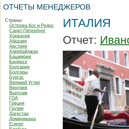
ОТЧЕТЫ МЕНЕДЖЕРОВ
ИТАЛИЯ
Страны:
Острова Кос и Родос
Санкт-Петербург
Хорватия
Отчет:
Иван
Абхазия
Австрия
Азербайджан
Башкирия
Билярск
Болгария
Болгары
Бургас
Великий Устюг
Венгрия
Вьетнам
ГОА
Греция
Грузия
Дагестан
Доминикана
Египет