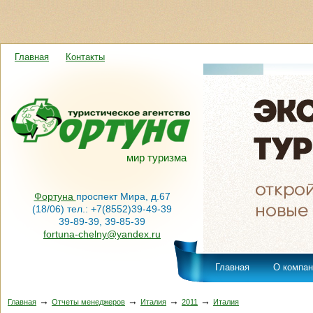
Главная
Контакты
мир туризма
Фортуна
проспект Мира, д.67
(18/06) тел.: +7(8552)39-49-39
39-89-39, 39-85-39
fortuna-chelny@yandex.ru
Главная
О компан
→
→
→
→
Главная
Отчеты менеджеров
Италия
2011
Италия