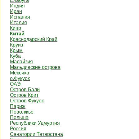
Елабуга
Индия
Иран
Испания
Италия
Кипр
Китай
Краснодарский Край
Круиз
Крым
Куба
Малайзия
Мальдивские острова
Мексика
о.Фукуок
ОАЭ
Остров Бали
Остров Крит
Остров Фукуок
Париж
Поволжье
Польша
Республики Удмуртия
Россия
Санатории Татарстана