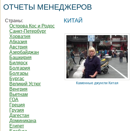
ОТЧЕТЫ МЕНЕДЖЕРОВ
КИТАЙ
Страны:
Острова Кос и Родос
Санкт-Петербург
Хорватия
Абхазия
Австрия
Азербайджан
Башкирия
Билярск
Болгария
Болгары
Бургас
Каменные джунгли Китая
Великий Устюг
Венгрия
Вьетнам
ГОА
Греция
Грузия
Дагестан
Доминикана
Египет