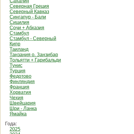
Сахалин
Северная Греция
Северный Кавказ
Сингапур - Бали
Сицилия
Сочи + Абхазия
Стамбул
Стамбул - Северный
Кипр
Таиланд
Танзания о. Занзибар
Тольятти + Гарибальди
Тунис
Турция
Федотово
Финляндия
Франция
Хорватия
Чехия
Швейцария
Шри - Ланка
Ямайка
Года:
2025