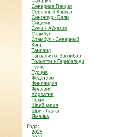
Сахалин
Северная Греция
Северный Кавказ
Сингапур - Бали
Сицилия
Сочи + Абхазия
Стамбул
Стамбул - Северный
Кипр
Таиланд
Танзания о. Занзибар
Тольятти + Гарибальди
Тунис
Турция
Федотово
Финляндия
Франция
Хорватия
Чехия
Швейцария
Шри - Ланка
Ямайка
Года:
2025