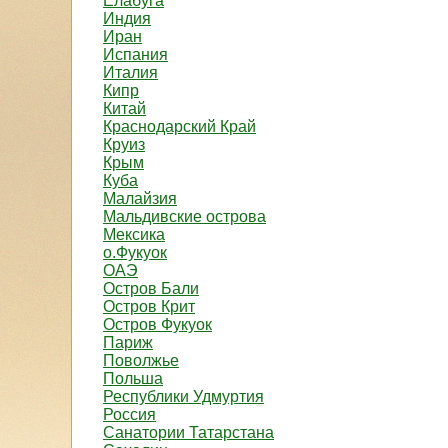
Елабуга
Индия
Иран
Испания
Италия
Кипр
Китай
Краснодарский Край
Круиз
Крым
Куба
Малайзия
Мальдивские острова
Мексика
о.Фукуок
ОАЭ
Остров Бали
Остров Крит
Остров Фукуок
Париж
Поволжье
Польша
Республики Удмуртия
Россия
Санатории Татарстана