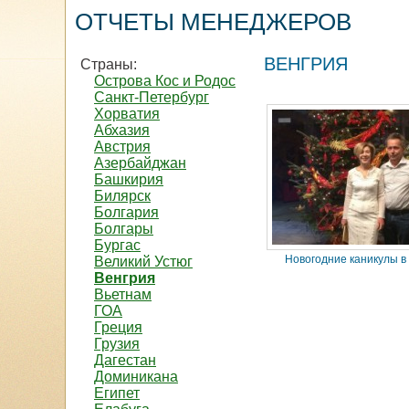
ОТЧЕТЫ МЕНЕДЖЕРОВ
ВЕНГРИЯ
Страны:
Острова Кос и Родос
Санкт-Петербург
Хорватия
Абхазия
Австрия
Азербайджан
Башкирия
Билярск
Болгария
Болгары
Бургас
Новогодние каникулы в
Великий Устюг
Венгрия
Вьетнам
ГОА
Греция
Грузия
Дагестан
Доминикана
Египет