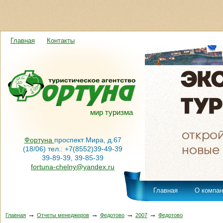
Главная
Контакты
мир туризма
Фортуна
проспект Мира, д.67
(18/06) тел.: +7(8552)39-49-39
39-89-39, 39-85-39
fortuna-chelny@yandex.ru
Главная
О компан
→
→
→
→
Главная
Отчеты менеджеров
Федотово
2007
Федотово