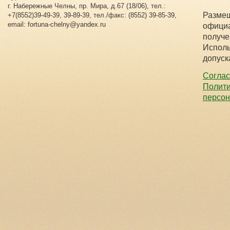
г. Набережные Челны, пр. Мира, д.67 (18/06), тел.:
Размещ
+7(8552)39-49-39, 39-89-39, тел./факс: (8552) 39-85-39,
email: fortuna-chelny@yandex.ru
официа
получе
Исполь
допуск
Соглас
Полити
персо