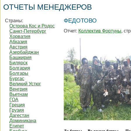
ОТЧЕТЫ МЕНЕДЖЕРОВ
ФЕДОТОВО
Страны:
Острова Кос и Родос
Отчет:
Коллектив Фортуны
, ст
Санкт-Петербург
Хорватия
Абхазия
Австрия
Азербайджан
Башкирия
Билярск
Болгария
Болгары
Бургас
Великий Устюг
Венгрия
Вьетнам
ГОА
Греция
Грузия
Дагестан
Доминикана
Египет