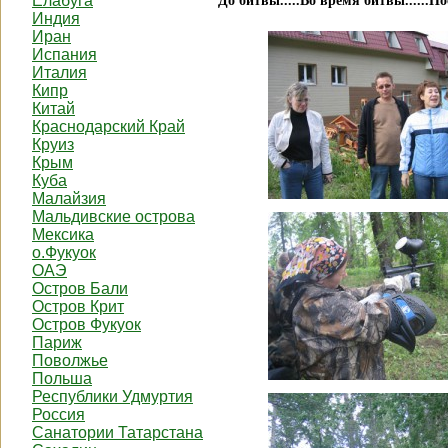
Елабуга
До битвы.....Во время битвы......Пос
Индия
Иран
Испания
Италия
Кипр
Китай
Краснодарский Край
Круиз
Крым
Куба
Малайзия
Мальдивские острова
Мексика
о.Фукуок
ОАЭ
Остров Бали
Остров Крит
Остров Фукуок
Париж
Поволжье
Польша
Республики Удмуртия
Россия
Санатории Татарстана