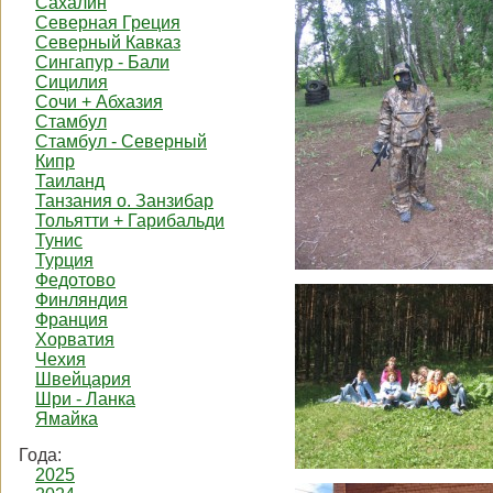
Сахалин
Северная Греция
Северный Кавказ
Сингапур - Бали
Сицилия
Сочи + Абхазия
Стамбул
Стамбул - Северный
Кипр
Таиланд
Танзания о. Занзибар
Тольятти + Гарибальди
Тунис
Турция
Федотово
Финляндия
Франция
Хорватия
Чехия
Швейцария
Шри - Ланка
Ямайка
Года:
2025