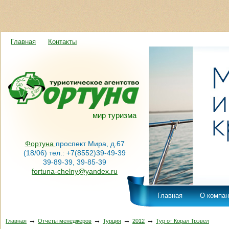
Главная
Контакты
мир туризма
Фортуна
проспект Мира, д.67
(18/06) тел.: +7(8552)39-49-39
39-89-39, 39-85-39
fortuna-chelny@yandex.ru
Главная
О компан
→
→
→
→
Главная
Отчеты менеджеров
Турция
2012
Тур от Корал Трэвел