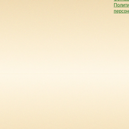
Полити
персо