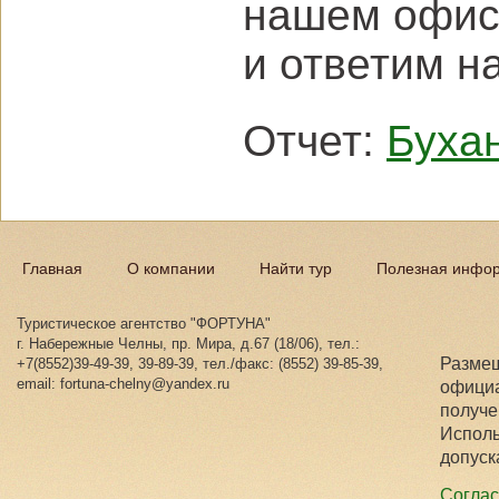
нашем офисе
и ответим н
Отчет:
Буха
Главная
О компании
Найти тур
Полезная инфо
Туристическое агентство "ФОРТУНА"
г. Набережные Челны, пр. Мира, д.67 (18/06), тел.:
Размещ
+7(8552)39-49-39, 39-89-39, тел./факс: (8552) 39-85-39,
email: fortuna-chelny@yandex.ru
официа
получе
Исполь
допуск
Соглас