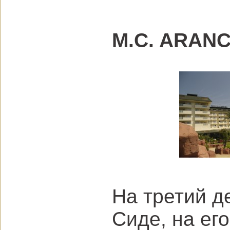
M.C. ARANC
На третий д
Сиде, на ег