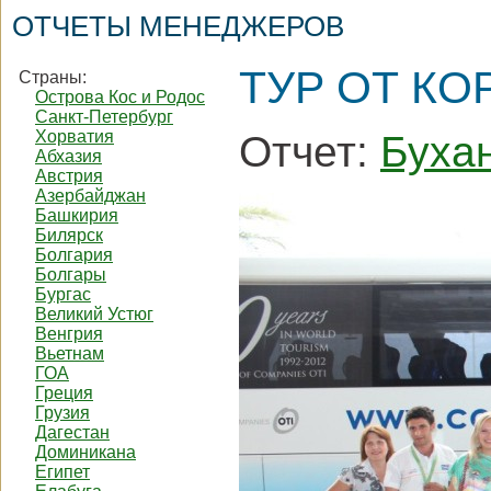
ОТЧЕТЫ МЕНЕДЖЕРОВ
ТУР ОТ КО
Страны:
Острова Кос и Родос
Санкт-Петербург
Хорватия
Отчет:
Буха
Абхазия
Австрия
Азербайджан
Башкирия
Билярск
Болгария
Болгары
Бургас
Великий Устюг
Венгрия
Вьетнам
ГОА
Греция
Грузия
Дагестан
Доминикана
Египет