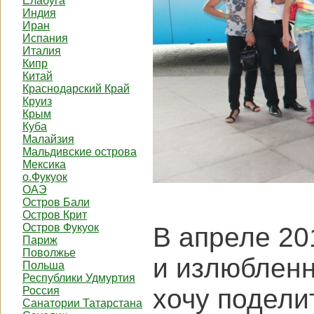
Елабуга
Индия
Иран
Испания
Италия
Кипр
Китай
Краснодарский Край
Круиз
Крым
Куба
Малайзия
Мальдивские острова
Мексика
о.Фукуок
ОАЭ
Остров Бали
Остров Крит
Остров Фукуок
В апреле 20
Париж
Поволжье
и излюбленн
Польша
Республики Удмуртия
хочу подели
Россия
Санатории Татарстана