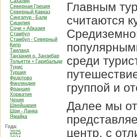
Сахалин
Главным тур
Северная Греция
Северный Кавказ
считаются к
Сингапур - Бали
Сицилия
Сочи + Абхазия
Средиземног
Стамбул
Стамбул - Северный
популярными
Кипр
Таиланд
Танзания о. Занзибар
среди турис
Тольятти + Гарибальди
Тунис
путешествие
Турция
Федотово
Финляндия
группой и о
Франция
Хорватия
Чехия
Далее мы от
Швейцария
Шри - Ланка
представляе
Ямайка
Года:
центр, с от
2025