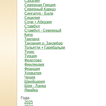
Сахалин
Северная Греция
Северный Кавказ
Сингапур - Бали
Сицилия
Сочи + Абхазия
Стамбул
Стамбул - Северный
Кипр
Таиланд
Танзания о. Занзибар
Тольятти + Гарибальди
Тунис
Турция
Федотово
Финляндия
Франция
Хорватия
Чехия
Швейцария
Шри - Ланка
Ямайка
Года:
2025