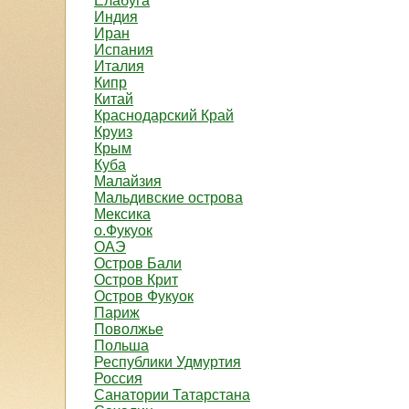
Елабуга
Индия
Иран
Испания
Италия
Кипр
Китай
Краснодарский Край
Круиз
Крым
Куба
Малайзия
Мальдивские острова
Мексика
о.Фукуок
ОАЭ
Остров Бали
Остров Крит
Остров Фукуок
Париж
Поволжье
Польша
Республики Удмуртия
Россия
Санатории Татарстана