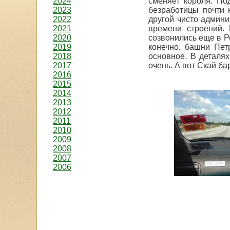
2024
сменяет короля. По
2023
безработицы почти 
2022
другой чисто админи
2021
времени строений. 
2020
созвонились еще в Р
2019
конечно, башни Пет
2018
основное. В деталях
2017
очень. А вот Скай ба
2016
2015
2014
2013
2012
2011
2010
2009
2008
2007
2006