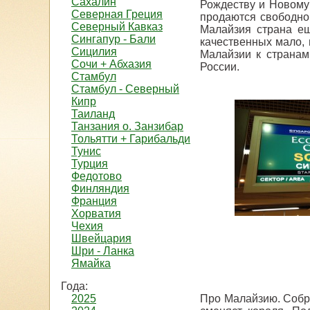
Сахалин
Рождеству и Новому
Северная Греция
продаются свободно 
Северный Кавказ
Малайзия страна ещ
Сингапур - Бали
качественных мало, 
Сицилия
Малайзии к странам
Сочи + Абхазия
России.
Стамбул
Стамбул - Северный
Кипр
Таиланд
Танзания о. Занзибар
Тольятти + Гарибальди
Тунис
Турция
Федотово
Финляндия
Франция
Хорватия
Чехия
Швейцария
Шри - Ланка
Ямайка
Года:
2025
Про Малайзию. Собра