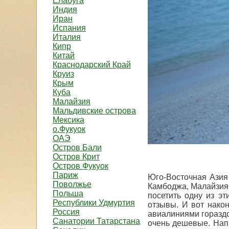
Елабуга
Индия
Иран
Испания
Италия
Кипр
Китай
Краснодарский Край
Круиз
Крым
Куба
Малайзия
Мальдивские острова
Мексика
о.Фукуок
ОАЭ
Остров Бали
Остров Крит
Остров Фукуок
Париж
Юго-Восточная Азия 
Поволжье
Камбоджа, Малайзия,
Польша
посетить одну из эт
Республики Удмуртия
отзывы. И вот након
Россия
авиалиниями гораздо
Санатории Татарстана
очень дешевые. Напр