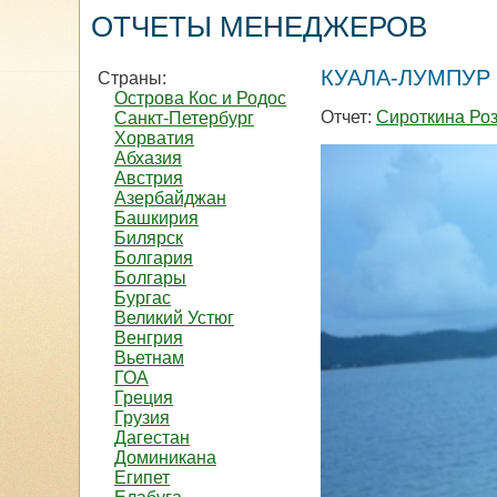
ОТЧЕТЫ МЕНЕДЖЕРОВ
КУАЛА-ЛУМПУР 
Страны:
Острова Кос и Родос
Отчет:
Сироткина Ро
Санкт-Петербург
Хорватия
Абхазия
Австрия
Азербайджан
Башкирия
Билярск
Болгария
Болгары
Бургас
Великий Устюг
Венгрия
Вьетнам
ГОА
Греция
Грузия
Дагестан
Доминикана
Египет