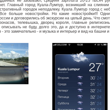
дданных не забывают, средняя зарплата 20-25 тысяч ру
нет. Главный город Куала-Лумпур, возникший на слиянии
стративный городок неподалеку. Куала Лумпур город с н
Все больше новостройки. Но какие новостройки!!! Од
оссии и договорились об экскурсии на целый день. Что смо
ронасов, телевышка, дворец короля, главные религиозн
 описывать не буду, долго это, да и доступно в интерне
р - это замечательно - и музыка и интерьер и вид на башни 