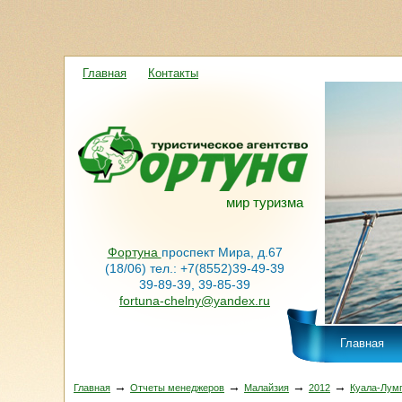
Главная
Контакты
мир туризма
Фортуна
проспект Мира, д.67
(18/06) тел.: +7(8552)39-49-39
39-89-39, 39-85-39
fortuna-chelny@yandex.ru
Главная
→
→
→
→
Главная
Отчеты менеджеров
Малайзия
2012
Куала-Лумп