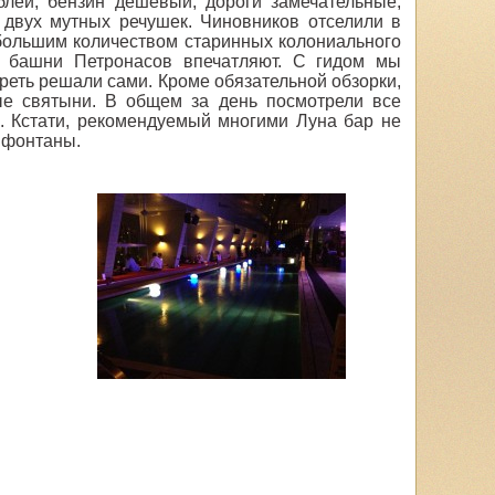
блей, бензин дешевый, дороги замечательные,
 двух мутных речушек. Чиновников отселили в
ебольшим количеством старинных колониального
ни башни Петронасов впечатляют. С гидом мы
треть решали сами. Кроме обязательной обзорки,
ые святыни. В общем за день посмотрели все
те. Кстати, рекомендуемый многими Луна бар не
и фонтаны.