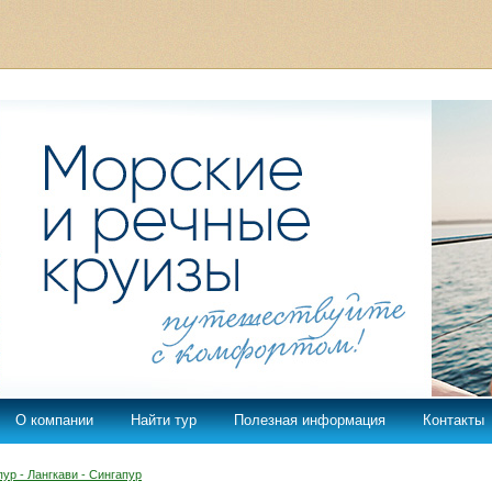
О компании
Найти тур
Полезная информация
Контакты
ур - Лангкави - Сингапур