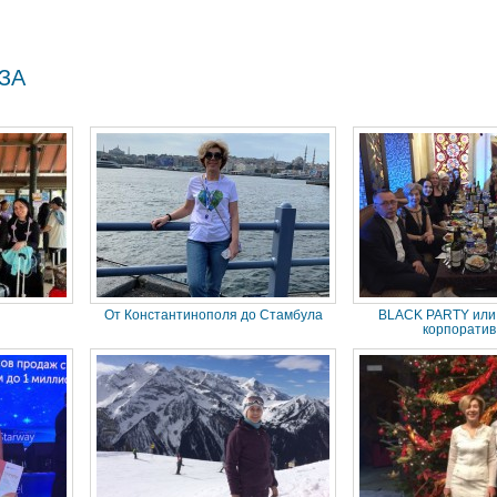
ЗА
От Константинополя до Стамбула
BLACK PARTY или
корпоратив