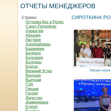
ОТЧЕТЫ МЕНЕДЖЕРОВ
СИРОТКИНА РО
Страны:
Острова Кос и Родос
Санкт-Петербург
Хорватия
Абхазия
Австрия
Азербайджан
Башкирия
Билярск
Болгария
Болгары
Бургас
Тайская сказка
Великий Устюг
Венгрия
Вьетнам
ГОА
Греция
Грузия
Дагестан
Доминикана
Египет