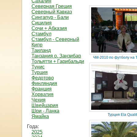
Сахалин
Северная Греция
Северный Кавказ
Сингапур - Бали
Сицилия
Сочи + Абхазия
Стамбул
Стамбул - Северный
Кипр
Таиланд
Танзания о. Занзибар
ЧМ-2010 по футболу на 
Тольятти + Гарибальди
Тунис
Турция
Федотово
Финляндия
Франция
Хорватия
Чехия
Швейцария
Шри - Ланка
Турция Ela Quali
Ямайка
Года:
2025