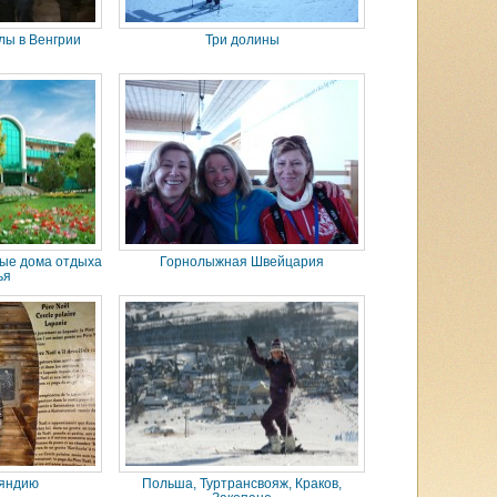
лы в Венгрии
Три долины
ные дома отдыха
Горнолыжная Швейцария
ья
ляндию
Польша, Туртрансвояж, Краков,