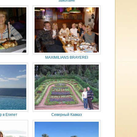
Закопане
MAXIMILIANS BRAYEREI
р в Египет
Северный Кавказ