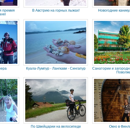
я премия
В Австрию на горных лыжах!
Новогодние канику
avel
пера
Куала-Лумпур - Лангкави - Сингапур
Санатории и загород
Поволж
По Швейцарии на велосипеде
Окно в Фин