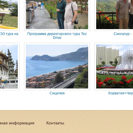
ЭЗ тура на
Программа директорского тура Tez
Сингапур -
Drive
Сицилия
Хорватия+Чер
зная информация
Контакты