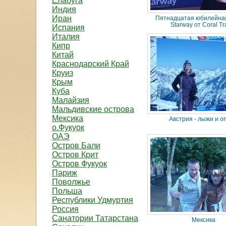
Елабуга
Индия
Иран
Пятнадцатая юбилейна
Starway от Coral Tr
Испания
Италия
Кипр
Китай
Краснодарский Край
Круиз
Крым
Куба
Малайзия
Мальдивские острова
Мексика
Австрия - лыжи и о
о.Фукуок
ОАЭ
Остров Бали
Остров Крит
Остров Фукуок
Париж
Поволжье
Польша
Республики Удмуртия
Россия
Санатории Татарстана
Мексика