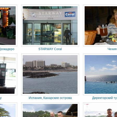
Трокадеро
STARWAY Coral
Чехия
ty
Испания, Канарские острова
Директорский ту